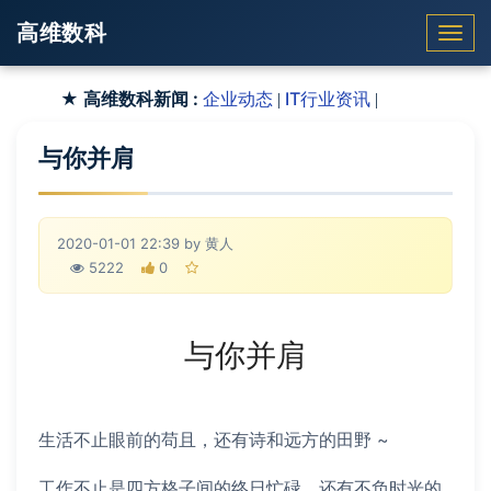
高维数科
Togg
navi
★ 高维数科新闻 :
企业动态
IT行业资讯
|
|
与你并肩
2020-01-01 22:39 by 黄人
5222
0
与你并肩
生活不止眼前的苟且，还有诗和远方的田野 ~
工作不止是四方格子间的终日忙碌，还有不负时光的